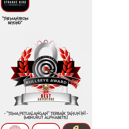
"the man from
beyond"
- "tema petualangan" terbaik tahun ini -
(MENURUT ALPHABETIS)