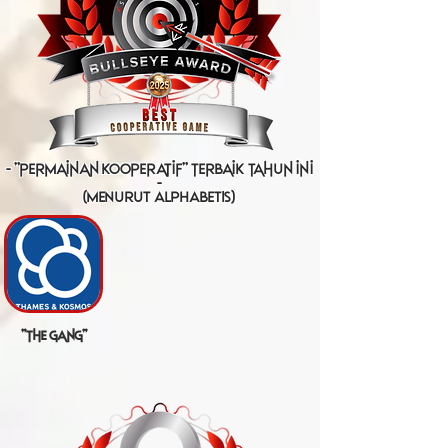
- "permainan kooperatif" terbaik tahun ini
-
(MENURUT ALPHABETIS)
"the gang"