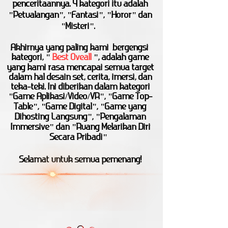
penceritaannya. 4 kategori itu adalah
"Petualangan", "Fantasi", "Horor" dan
"Misteri".
Akhirnya yang paling kami
bergengsi
kategori, "
Best Oveall
", adalah game
yang kami rasa mencapai semua target
dalam hal desain set, cerita, imersi, dan
teka-teki. Ini diberikan dalam kategori
"Game Aplikasi/Video/VR", "Game Top-
Table", "Game Digital", "Game yang
Dihosting Langsung", "Pengalaman
Immersive" dan "Ruang Melarikan Diri
Secara Pribadi"
Selamat untuk semua pemenang!