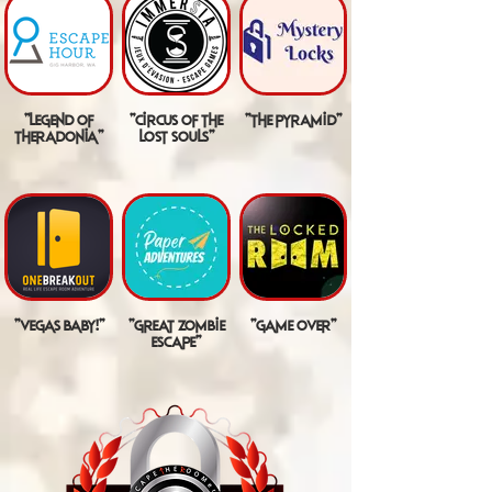
"legend of
"circus of the
"the pyramid"
theradonia"
lost souls"
"vegas baby!"
"great zombie
"game over"
escape"