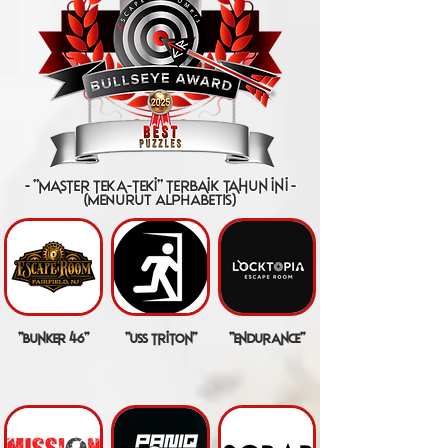
- "master teka-teki" terbaik tahun ini -
(MENURUT ALPHABETIS)
"bunker 46"
"uss triton"
"endurance"