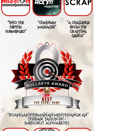
"into the
"chainsaw
"a challenge
depths:
massacre"
from the
submerged"
crafting
genius"
- "ruangan/permainan menyenangkan"
terbaik tahun ini -
(MENURUT ALPHABETIS)