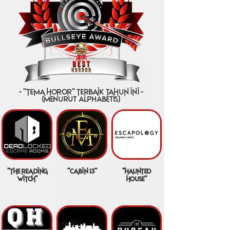
- "tema horor" terbaik tahun ini -
(MENURUT ALPHABETIS)
"the reading
"cabin 13"
"haunted
witch"
house"