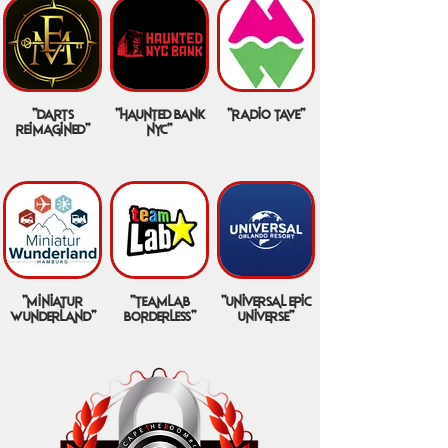
"darts
"haunted bank
"radio tave"
reimagined"
nyc"
"miniatur
"teamlab
"universal epic
wunderland"
borderless"
universe"