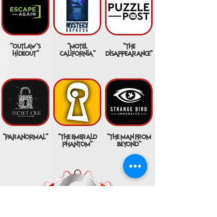
"outlaw's
"motel
"the
hideout"
california"
disappearance"
"paranormal"
"the emerald
"the man from
phantom"
beyond"