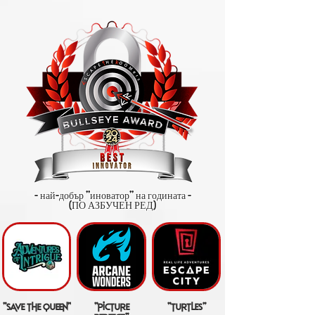
- най-добър "иноватор" на годината -
(ПО АЗБУЧЕН РЕД)
"save the queen"
"picture
"turtles"