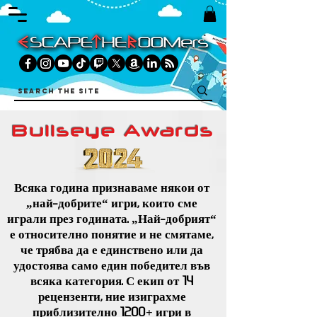
Bullseye Awards
Всяка година признаваме някои от
„най-добрите“ игри, които сме
играли през годината. „Най-добрият“
е относително понятие и не смятаме,
че трябва да е единствено или да
удостоява само един победител във
всяка категория. С екип от
14
рецензенти, ние изиграхме
приблизително 1200+ игри в