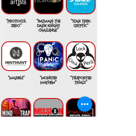
"protocol
"batman: the
"star trek:
zero"
dark knight
cryptic"
challenge"
"marble"
"monster
"teleporter
mayhem"
trials"
"vampires"
"carbon: 3708"
"arkham