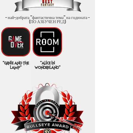
- най-добрата "фантастична тема" на годината -
(ПО АЗБУЧЕН РЕД)
"genie and the
"alice in
lamp"
wonderland"