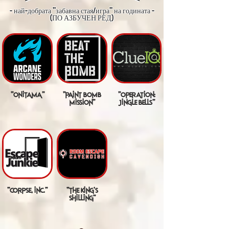
- най-добрата "забавна стая/игра" на годината -
(ПО АЗБУЧЕН РЕД)
"onitama"
"paint bomb
"operation:
mission"
jingle bells"
"corpse, inc."
"the king's
shilling"