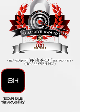
- най-добрият "print-n-cut" на годината -
(ПО АЗБУЧЕН РЕД)
"escape tales:
the awakening"