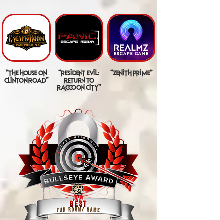
"the house on
"resident evil:
"zenith prime"
clinton road"
return to
raccoon city"