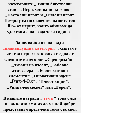
категориите „Лични бягстващи
стаи“, „Игри, хоствани на живо“,
„Настолни игри“ и „Онлайн игри“.
По-долу са по същество нашите топ
10% от игрите, които обичаме да
удостоим с награда тази година.
Започвайки от
награди
„индивидуална категория“
, смятаме,
че тези игри се откроиха в една от
следните категории: „Сцен дизайн“,
„Дизайн на пъзел“, „Забавна
атмосфера“, „Кооперативни
елементи“, „Иновативни идеи“
„Print-N-Cut“ , "Илюстрации",
„Уникален сюжет“ или „Герои“.
В нашите награди „
тема
“ това бяха
игри, които смятахме, че най-добре
представят определена тема със своя