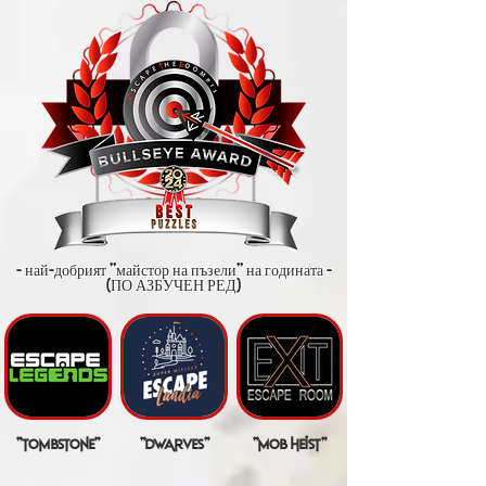
- най-добрият "майстор на пъзели" на годината -
(ПО АЗБУЧЕН РЕД)
"tombstone"
"dwarves"
"mob heist"