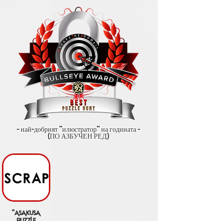
- най-добрият "илюстратор" на годината -
(ПО АЗБУЧЕН РЕД)
"asakusa
puzzle