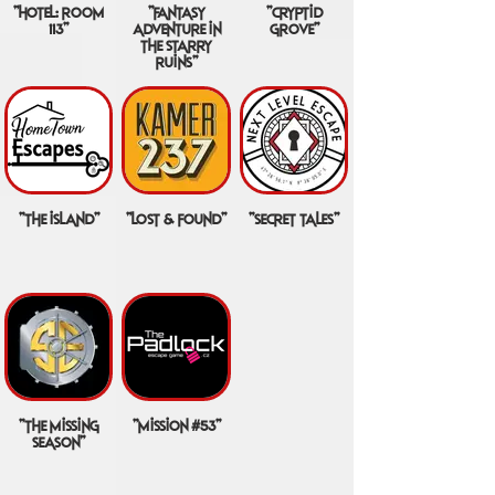
"hotel: room
"fantasy
"cryptid
113"
adventure in
grove"
the starry
ruins"
"the island"
"lost & found"
"secret tales"
"the missing
"mission #53"
season"