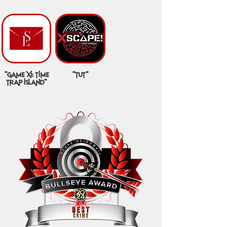
"game xi: time
"tut"
trap island"