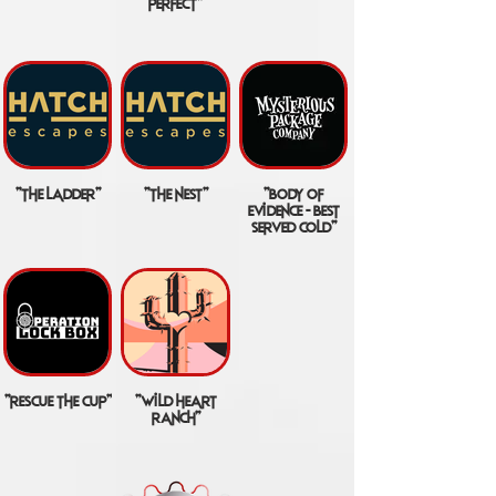
perfect"
"the ladder"
"the nest"
"body of
evidence - best
served cold"
"rescue the cup"
"wild heart
ranch"