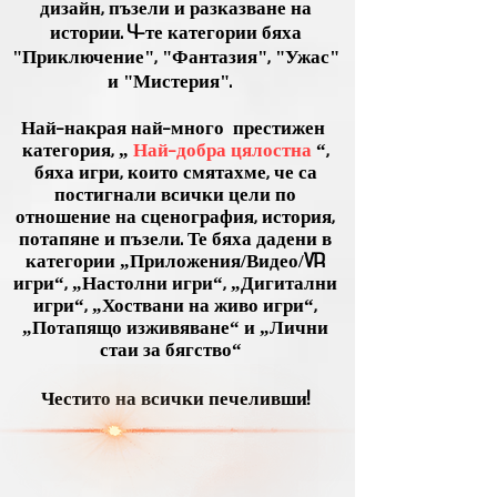
дизайн, пъзели и разказване на
истории. 4-те категории бяха
"Приключение", "Фантазия", "Ужас"
и "Мистерия".
Най-накрая най-много
престижен
категория, „
Най-добра цялостна
“,
бяха игри, които смятахме, че са
постигнали всички цели по
отношение на сценография, история,
потапяне и пъзели. Те бяха дадени в
категории „Приложения/Видео/VR
игри“, „Настолни игри“, „Дигитални
игри“, „Хоствани на живо игри“,
„Потапящо изживяване“ и „Лични
стаи за бягство“
Честито на всички печеливши!