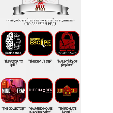
- най-добрата "тема на ужасите" на годината -
(ПО АЗБУЧЕН РЕД)
"elevator to
"the devil's den"
"haunting of
hell"
noriko"
"the collector"
"haunted house
"third gate
2: poltergeist"
hotel"