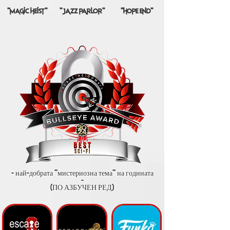
"magic heist"
"jazz parlor"
"hope end"
- най-добрата "мистериозна тема" на годината
-
(ПО АЗБУЧЕН РЕД)