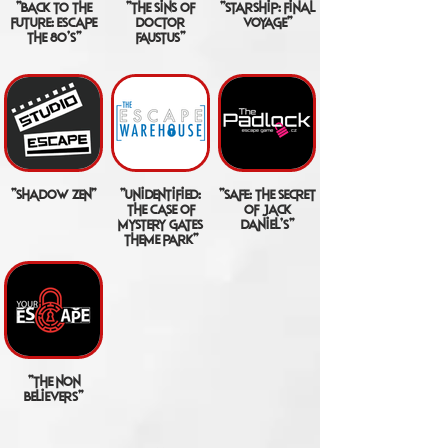
"back to the
"the sins of
"starship: final
future: escape
doctor
voyage"
the 80's"
faustus"
"shadow zen"
"unidentified:
"safe: the secret
the case of
of jack
mystery gates
daniel's"
theme park"
"the non
believers"