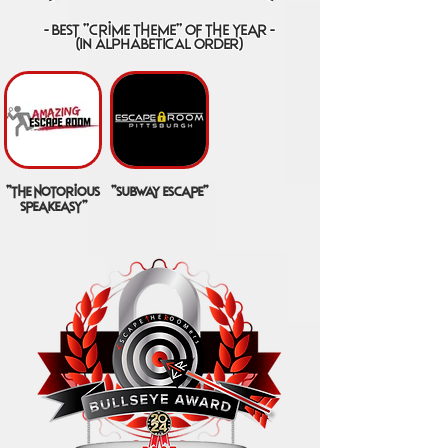
- best "crime theme" of the year -
(IN ALPHABETICAL ORDER)
"the notorious
"subway escape"
speakeasy"