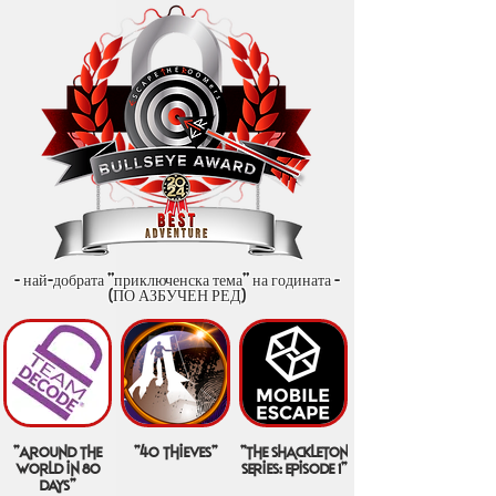
- най-добрата "приключенска тема" на годината -
(ПО АЗБУЧЕН РЕД)
"around the
"40 thieves"
"the shackleton
world in 80
series: episode 1"
days"